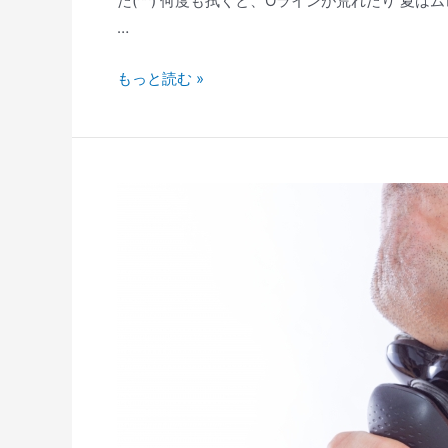
た(^^) 何度も拭くと、Oラインが荒れたり 夏
…
もっと読む »